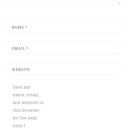
NAME
*
EMAIL
*
WEBSITE
Save my
name, email,
and website in
this browser
for the next
time I