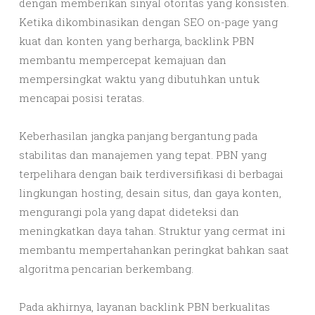
dengan memberikan sinyal otoritas yang konsisten.
Ketika dikombinasikan dengan SEO on-page yang
kuat dan konten yang berharga, backlink PBN
membantu mempercepat kemajuan dan
mempersingkat waktu yang dibutuhkan untuk
mencapai posisi teratas.
Keberhasilan jangka panjang bergantung pada
stabilitas dan manajemen yang tepat. PBN yang
terpelihara dengan baik terdiversifikasi di berbagai
lingkungan hosting, desain situs, dan gaya konten,
mengurangi pola yang dapat dideteksi dan
meningkatkan daya tahan. Struktur yang cermat ini
membantu mempertahankan peringkat bahkan saat
algoritma pencarian berkembang.
Pada akhirnya, layanan backlink PBN berkualitas