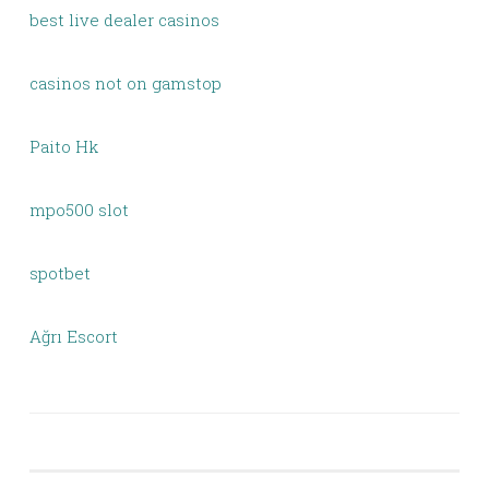
best live dealer casinos
casinos not on gamstop
Paito Hk
mpo500 slot
spotbet
Ağrı Escort