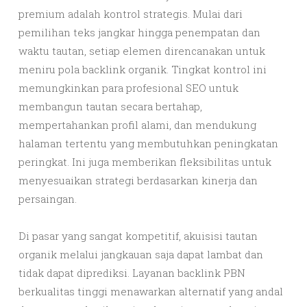
premium adalah kontrol strategis. Mulai dari
pemilihan teks jangkar hingga penempatan dan
waktu tautan, setiap elemen direncanakan untuk
meniru pola backlink organik. Tingkat kontrol ini
memungkinkan para profesional SEO untuk
membangun tautan secara bertahap,
mempertahankan profil alami, dan mendukung
halaman tertentu yang membutuhkan peningkatan
peringkat. Ini juga memberikan fleksibilitas untuk
menyesuaikan strategi berdasarkan kinerja dan
persaingan.
Di pasar yang sangat kompetitif, akuisisi tautan
organik melalui jangkauan saja dapat lambat dan
tidak dapat diprediksi. Layanan backlink PBN
berkualitas tinggi menawarkan alternatif yang andal